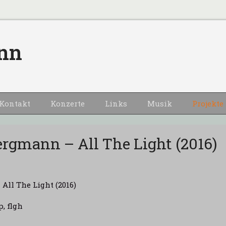
nn
Kontakt
Konzerte
Links
Musik
Projekte
rgmann – All The Light (2016)
All The Light (2016)
, flgh