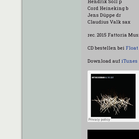
Hendrik Soll p
Cord Heineking b
Jens Düppe dr
Claudius Valk sax
rec. 2015 Fattoria Mu
CD bestellen bei
Float
Download auf
iTunes