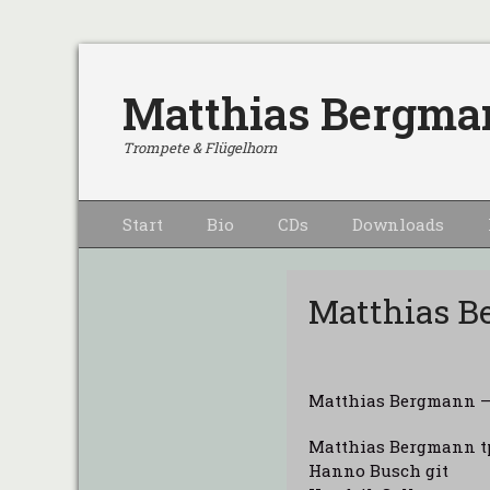
Matthias Bergma
Trompete & Flügelhorn
Primärmenu
Weiter
Start
Bio
CDs
Downloads
zum
Inhalt
Matthias Be
Matthias Bergmann – 
Matthias Bergmann tp
Hanno Busch git