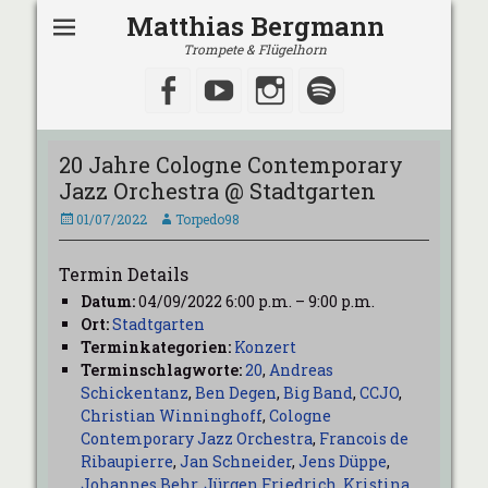
Matthias Bergmann
Trompete & Flügelhorn
Facebook
YouTube
Instagram
Spotify
20 Jahre Cologne Contemporary
Jazz Orchestra @ Stadtgarten
Veröffentlicht
Autor
01/07/2022
Torpedo98
am
Termin Details
Datum:
04/09/2022 6:00 p.m.
–
9:00 p.m.
Ort:
Stadtgarten
Terminkategorien:
Konzert
Terminschlagworte:
20
,
Andreas
Schickentanz
,
Ben Degen
,
Big Band
,
CCJO
,
Christian Winninghoff
,
Cologne
Contemporary Jazz Orchestra
,
Francois de
Ribaupierre
,
Jan Schneider
,
Jens Düppe
,
Johannes Behr
,
Jürgen Friedrich
,
Kristina