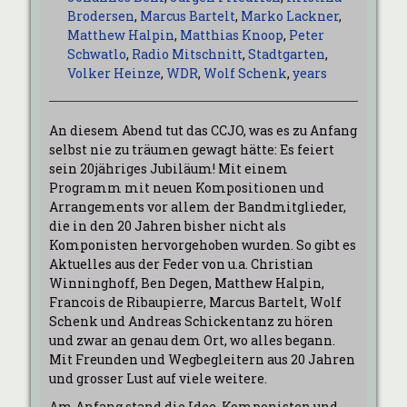
Brodersen
,
Marcus Bartelt
,
Marko Lackner
,
Matthew Halpin
,
Matthias Knoop
,
Peter
Schwatlo
,
Radio Mitschnitt
,
Stadtgarten
,
Volker Heinze
,
WDR
,
Wolf Schenk
,
years
An diesem Abend tut das CCJO, was es zu Anfang
selbst nie zu träumen gewagt hätte: Es feiert
sein 20jähriges Jubiläum! Mit einem
Programm mit neuen Kompositionen und
Arrangements vor allem der Bandmitglieder,
die in den 20 Jahren bisher nicht als
Komponisten hervorgehoben wurden. So gibt es
Aktuelles aus der Feder von u.a. Christian
Winninghoff, Ben Degen, Matthew Halpin,
Francois de Ribaupierre, Marcus Bartelt, Wolf
Schenk und Andreas Schickentanz zu hören
und zwar an genau dem Ort, wo alles begann.
Mit Freunden und Wegbegleitern aus 20 Jahren
und grosser Lust auf viele weitere.
Am Anfang stand die Idee, Komponisten und