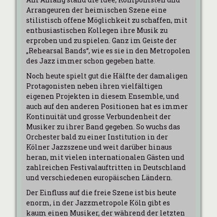
Arrangeuren der heimischen Szene eine
stilistisch offene Möglichkeit zu schaffen, mit
enthusiastischen Kollegen ihre Musik zu
erproben und zu spielen. Ganz im Geiste der
„Rehearsal Bands
“
, wie es sie in den Metropolen
des Jazz immer schon gegeben hatte.
Noch heute spielt gut die Hälfte der damaligen
Protagonisten neben ihren vielfältigen
eigenen Projekten in diesem Ensemble, und
auch auf den anderen Positionen hat es immer
Kontinuität und grosse Verbundenheit der
Musiker zu ihrer Band gegeben. So wuchs das
Orchester bald zu einer Institution in der
Kölner Jazzszene und weit darüber hinaus
heran, mit vielen internationalen Gästen und
zahlreichen Festivalauftritten in Deutschland
und verschiedenen europäischen Ländern.
Der Einfluss auf die freie Szene ist bis heute
enorm, in der Jazzmetropole K
ö
ln gibt es
kaum einen Musiker, der während der letzten