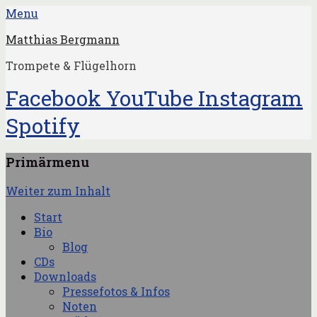
Menu
Matthias Bergmann
Trompete & Flügelhorn
Facebook
YouTube
Instagram
Spotify
Primärmenu
Weiter zum Inhalt
Start
Bio
Blog
CDs
Downloads
Pressefotos & Infos
Noten