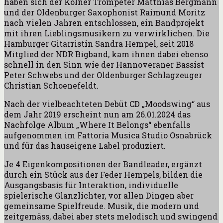
haben sich der Kölner Trompeter Matthias Bergmann
und der Oldenburger Saxophonist Raimund Moritz
nach vielen Jahren entschlossen, ein Bandprojekt
mit ihren Lieblingsmusikern zu verwirklichen. Die
Hamburger Gitarristin Sandra Hempel, seit 2018
Mitglied der NDR Bigband, kam ihnen dabei ebenso
schnell in den Sinn wie der Hannoveraner Bassist
Peter Schwebs und der Oldenburger Schlagzeuger
Christian Schoenefeldt.
Nach der vielbeachteten Debüt CD „Moodswing“ aus
dem Jahr 2019 erscheint nun am 26.01.2024 das
Nachfolge Album „Where It Belongs“ ebenfalls
aufgenommen im Fattoria Musica Studio Osnabrück
und für das hauseigene Label produziert.
Je 4 Eigenkompositionen der Bandleader, ergänzt
durch ein Stück aus der Feder Hempels, bilden die
Ausgangsbasis für Interaktion, individuelle
spielerische Glanzlichter, vor allen Dingen aber
gemeinsame Spielfreude. Musik, die modern und
zeitgemäss, dabei aber stets melodisch und swingend