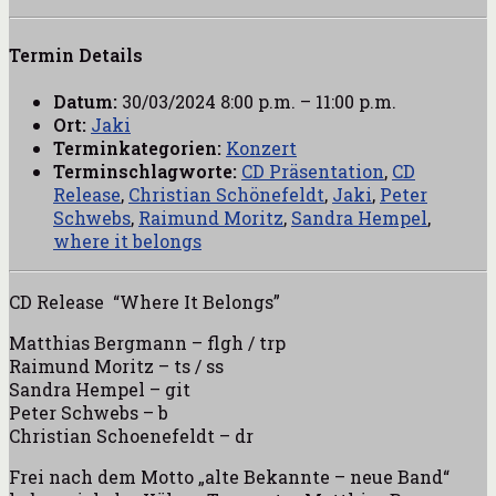
Termin Details
Datum:
30/03/2024 8:00 p.m.
–
11:00 p.m.
Ort:
Jaki
Terminkategorien:
Konzert
Terminschlagworte:
CD Präsentation
,
CD
Release
,
Christian Schönefeldt
,
Jaki
,
Peter
Schwebs
,
Raimund Moritz
,
Sandra Hempel
,
where it belongs
CD Release “Where It Belongs”
Matthias Bergmann – flgh / trp
Raimund Moritz – ts / ss
Sandra Hempel – git
Peter Schwebs – b
Christian Schoenefeldt – dr
Frei nach dem Motto „alte Bekannte – neue Band“