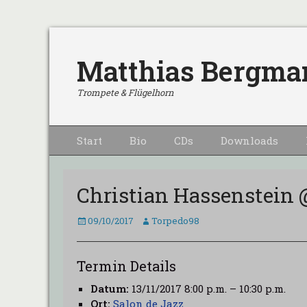
Matthias Bergma
Trompete & Flügelhorn
Primärmenu
Weiter
Start
Bio
CDs
Downloads
zum
Inhalt
Christian Hassenstein 
Veröffentlicht
Autor
09/10/2017
Torpedo98
am
Termin Details
Datum:
13/11/2017 8:00 p.m.
–
10:30 p.m.
Ort:
Salon de Jazz