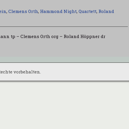
ein
,
Clemens Orth
,
Hammond Night
,
Quartett
,
Roland
mann tp – Clemens Orth org – Roland Höppner dr
 Rechte vorbehalten.