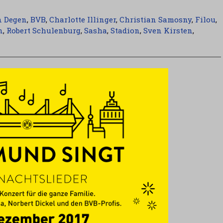
n Degen
,
BVB
,
Charlotte Illinger
,
Christian Samosny
,
Filou
,
n
,
Robert Schulenburg
,
Sasha
,
Stadion
,
Sven Kirsten
,