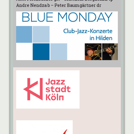
Andre Nendza b – Peter Baumgärtner dr