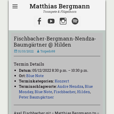
Matthias Bergmann
Trompete & Flügelhorn
Facebook
YouTube
Instagram
Spotify
Fischbacher-Bergmann-Nendza-
Baumgärtner @ Hilden
Veröffentlicht
Autor
31/10/2022
Torpedo98
am
Termin Details
Datum:
05/12/2022 8:30 p.m.
–
10:30 p.m.
Ort:
Blue Note
Terminkategorien:
Konzert
Terminschlagworte:
Andre Nendza
,
Blue
Monday
,
Blue Note
,
Fischbacher
,
Hilden
,
Peter Baumgärtner
Axel Fischbacher git – Matthias Bergmann tp –