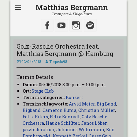
Matthias Bergmann
Trompete & Flügelhorn
Facebook
YouTube
Instagram
Spotify
Golz-Rasche Orchestra feat.
Matthias Bergmann @ Hamburg
Veröffentlicht
Autor
02/04/2018
Torpedo98
am
Termin Details
Datum:
05/06/2018 8:00 p.m.
–
10:00 p.m.
Ort:
Stage Club
Terminkategorien:
Konzert
Terminschlagworte:
Arvid Meier
,
Big Band
,
Bigband
,
Cameron Buma
,
Christian Müller
,
Felix Eilers
,
Felix Konradt
,
Golz Rasche
Orchestra
,
Hauke Schlüter
,
Janos Löber
,
jazzfederation
,
Johannes Wöhrmann
,
Ken
Dombrowski
,
Kenneth Berkel
,
Lasse Golz
,