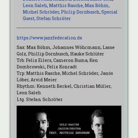
Leon Saleh
,
Matthis Rasche
,
Max Böhm
,
Michel Schröder
,
Philip Dornbusch
,
Special
Guest
,
Stefan Schröter
https://www.jazzfederation.de
Sax: Max Böhm, Johannes Wöhrmann, Lasse
Golz, Phillip Dornbusch, Hauke Schlüter
Trb: Felix Eilers, Cameron Buma, Ken
Dombrowski, Felix Konradt
Trp: Matthis Rasche, Michel Schröder, Janós
Löber, Arvid Meier
Rhythm: Kenneth Berkel, Christian Müller,
Leon Saleh
Ltg. Stefan Schröter