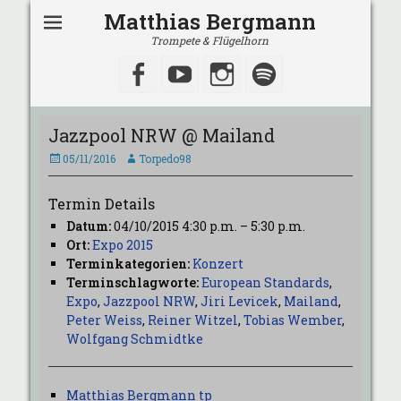
Matthias Bergmann
Trompete & Flügelhorn
Facebook
YouTube
Instagram
Spotify
Jazzpool NRW @ Mailand
Veröffentlicht
Autor
05/11/2016
Torpedo98
am
Termin Details
Datum:
04/10/2015 4:30 p.m.
–
5:30 p.m.
Ort:
Expo 2015
Terminkategorien:
Konzert
Terminschlagworte:
European Standards
,
Expo
,
Jazzpool NRW
,
Jiri Levicek
,
Mailand
,
Peter Weiss
,
Reiner Witzel
,
Tobias Wember
,
Wolfgang Schmidtke
Matthias Bergmann tp