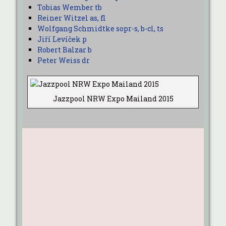
Tobias Wember tb
Reiner Witzel as, fl
Wolfgang Schmidtke sopr-s, b-cl, ts
Jiří Levíček p
Robert Balzar b
Peter Weiss dr
Jazzpool NRW Expo Mailand 2015