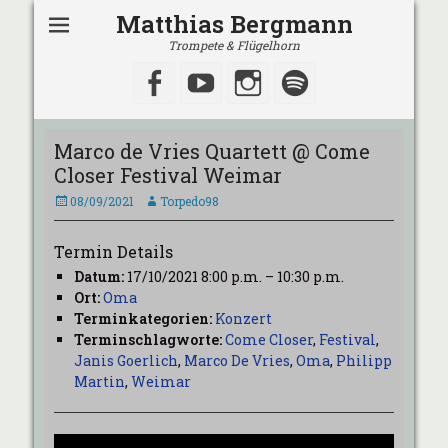
Matthias Bergmann
Trompete & Flügelhorn
Facebook
YouTube
Instagram
Spotify
Marco de Vries Quartett @ Come
Closer Festival Weimar
Veröffentlicht
Autor
08/09/2021
Torpedo98
am
Termin Details
Datum:
17/10/2021 8:00 p.m.
–
10:30 p.m.
Ort:
Oma
Terminkategorien:
Konzert
Terminschlagworte:
Come Closer
,
Festival
,
Janis Goerlich
,
Marco De Vries
,
Oma
,
Philipp
Martin
,
Weimar