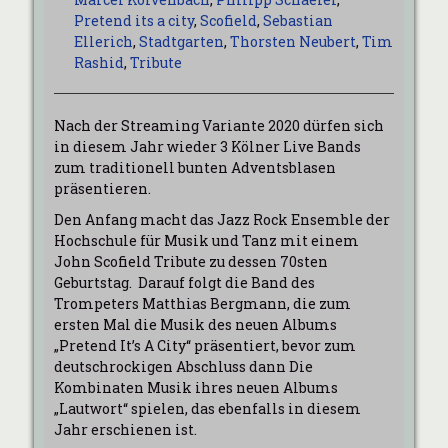
Pretend its a city
,
Scofield
,
Sebastian
Ellerich
,
Stadtgarten
,
Thorsten Neubert
,
Tim
Rashid
,
Tribute
Nach der Streaming Variante 2020 dürfen sich
in diesem Jahr wieder 3 Kölner Live Bands
zum traditionell bunten Adventsblasen
präsentieren.
Den Anfang macht das Jazz Rock Ensemble der
Hochschule für Musik und Tanz mit einem
John Scofield Tribute zu dessen 70sten
Geburtstag. Darauf folgt die Band des
Trompeters Matthias Bergmann, die zum
ersten Mal die Musik des neuen Albums
„Pretend It’s A City“ präsentiert, bevor zum
deutschrockigen Abschluss dann Die
Kombinaten Musik ihres neuen Albums
„Lautwort“ spielen, das ebenfalls in diesem
Jahr erschienen ist.