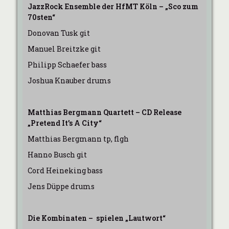
JazzRock Ensemble der HfMT Köln – „Sco zum
70sten“
Donovan Tusk git
Manuel Breitzke git
Philipp Schaefer bass
Joshua Knauber drums
Matthias Bergmann Quartett – CD Release
„Pretend It’s A City“
Matthias Bergmann tp, flgh
Hanno Busch git
Cord Heineking bass
Jens Düppe drums
Die Kombinaten – spielen „Lautwort“