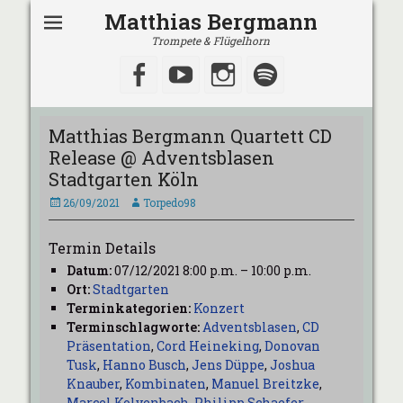
Matthias Bergmann
Trompete & Flügelhorn
Facebook
YouTube
Instagram
Spotify
Matthias Bergmann Quartett CD
Release @ Adventsblasen
Stadtgarten Köln
Veröffentlicht
Autor
26/09/2021
Torpedo98
am
Termin Details
Datum:
07/12/2021 8:00 p.m.
–
10:00 p.m.
Ort:
Stadtgarten
Terminkategorien:
Konzert
Terminschlagworte:
Adventsblasen
,
CD
Präsentation
,
Cord Heineking
,
Donovan
Tusk
,
Hanno Busch
,
Jens Düppe
,
Joshua
Knauber
,
Kombinaten
,
Manuel Breitzke
,
Marcel Kolvenbach
,
Philipp Schaefer
,