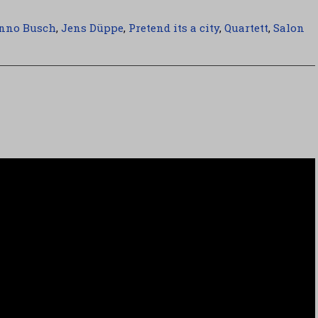
nno Busch
,
Jens Düppe
,
Pretend its a city
,
Quartett
,
Salon