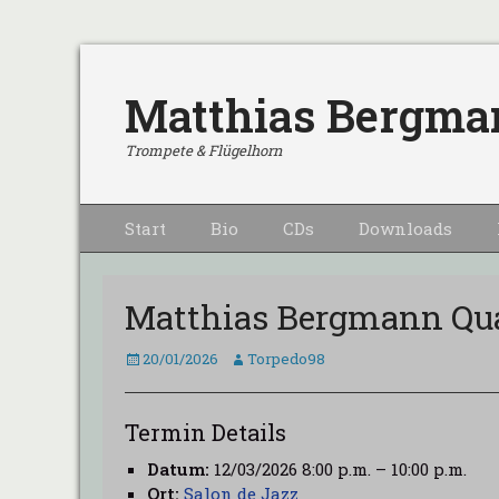
Matthias Bergma
Trompete & Flügelhorn
Primärmenu
Weiter
Start
Bio
CDs
Downloads
zum
Inhalt
Matthias Bergmann Qua
Veröffentlicht
Autor
20/01/2026
Torpedo98
am
Termin Details
Datum:
12/03/2026 8:00 p.m.
–
10:00 p.m.
Ort:
Salon de Jazz