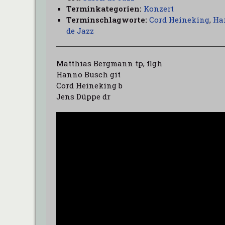
Terminkategorien:
Konzert
Terminschlagworte:
Cord Heineking
,
Ha
de Jazz
Matthias Bergmann tp, flgh
Hanno Busch git
Cord Heineking b
Jens Düppe dr