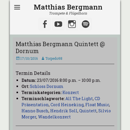
Matthias Bergmann
Trompete & Flügelhorn
Facebook
YouTube
Instagram
Spotify
Matthias Bergmann Quintett @
Dornum
Veröffentlicht
Autor
17/10/2016
Torpedo98
am
Termin Details
Datum:
23/07/2016 8:00 p.m.
–
10:00 p.m.
Ort:
Schloss Dornum
Terminkategorien:
Konzert
Terminschlagworte:
All The Light
,
CD
Präsentation
,
Cord Heineking
,
Float Music
,
Hanno Busch
,
Hendrik Soll
,
Quintett
,
Silvio
Morger
,
Wandelkonzert