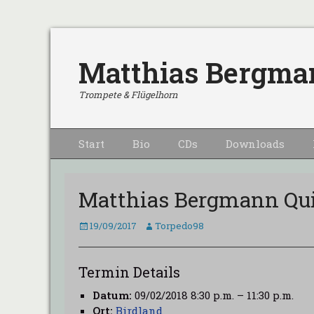
Matthias Bergma
Trompete & Flügelhorn
Primärmenu
Weiter
Start
Bio
CDs
Downloads
zum
Inhalt
Matthias Bergmann Qui
Veröffentlicht
Autor
19/09/2017
Torpedo98
am
Termin Details
Datum:
09/02/2018 8:30 p.m.
–
11:30 p.m.
Ort:
Birdland