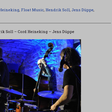
Heineking
,
Float Music
,
Hendrik Soll
,
Jens Düppe
,
ik Soll – Cord Heineking – Jens Düppe