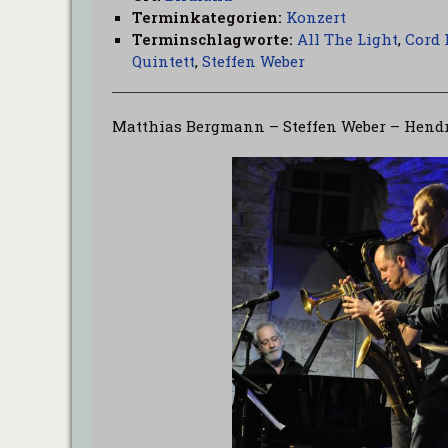
Terminkategorien:
Konzert
Terminschlagworte:
All The Light
,
Cord 
Quintett
,
Steffen Weber
Matthias Bergmann – Steffen Weber – Hendr