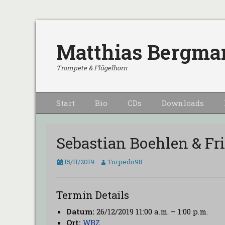
Matthias Bergma
Trompete & Flügelhorn
Primärmenu
Weiter
Start
Bio
CDs
Downloads
zum
Inhalt
Sebastian Boehlen & Fr
Veröffentlicht
Autor
15/11/2019
Torpedo98
am
Termin Details
Datum:
26/12/2019 11:00 a.m.
–
1:00 p.m.
Ort:
WBZ