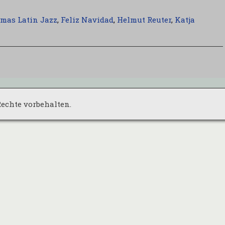
tmas Latin Jazz
,
Feliz Navidad
,
Helmut Reuter
,
Katja
 Rechte vorbehalten.