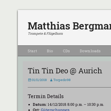
Matthias Bergma
Trompete & Flügelhorn
Primärmenu
Weiter
Start
Bio
CDs
Downloads
zum
Inhalt
Tin Tin Deo @ Aurich
Veröffentlicht
Autor
01/11/2018
Torpedo98
am
Termin Details
Datum:
14/12/2018 8:00 p.m.
–
10:30 p.m.
Ort:
Güterschuppen