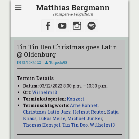
Matthias Bergmann
Trompete & Flügelhorn
Facebook
YouTube
Instagram
Spotify
Tin Tin Deo Christmas goes Latin
@ Oldenburg
Veröffentlicht
Autor
31/10/2022
Torpedo98
am
Termin Details
Datum:
03/12/2022 8:00 p.m.
–
10:30 p.m.
Ort:
Wilhelm13
Terminkategorien:
Konzert
Terminschlagworte:
Arne Bohnet
,
Christmas Latin Jazz
,
Helmut Reuter
,
Katja
Knaus
,
Lukas Meile
,
Michael Junker
,
Thomas Hempel
,
Tin Tin Deo
,
Wilhelm13