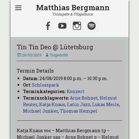
Matthias Bergmann
Trompete & Flügelhorn
Facebook
YouTube
Instagram
Spotify
Tin Tin Deo @ Lütetsburg
Veröffentlicht
Autor
29/05/2019
Torpedo98
am
Termin Details
Datum:
24/08/2019 8:00 p.m.
–
10:30 p.m.
Ort:
Schlosspark
Terminkategorien:
Konzert
Terminschlagworte:
Arne Bohnet
,
Helmut
Reuter
,
Katja Knaus
,
Latin Jazz
,
Lukas Meile
,
Michael Junker
,
Thomas Hempel
Katja Knaus voc – Matthias Bergmann tp –
Michael Junker sax – Arne Bohnet p – Helmut