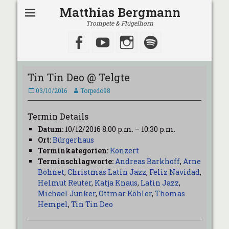
Matthias Bergmann
Trompete & Flügelhorn
Facebook
YouTube
Instagram
Spotify
Tin Tin Deo @ Telgte
Veröffentlicht
Autor
03/10/2016
Torpedo98
am
Termin Details
Datum:
10/12/2016 8:00 p.m.
–
10:30 p.m.
Ort:
Bürgerhaus
Terminkategorien:
Konzert
Terminschlagworte:
Andreas Barkhoff
,
Arne
Bohnet
,
Christmas Latin Jazz
,
Feliz Navidad
,
Helmut Reuter
,
Katja Knaus
,
Latin Jazz
,
Michael Junker
,
Ottmar Köhler
,
Thomas
Hempel
,
Tin Tin Deo