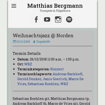
Matthias Bergmann
Trompete & Flügelhorn
Facebook
YouTube
Instagram
Spotify
Weihnachtsjazz @ Norden
Veröffentlicht
Autor
01/11/2018
Torpedo98
am
Termin Details
Datum:
26/12/2018 11:00 a.m.
–
1:00 p.m.
Ort:
WBZ
Terminkategorien:
Konzert
Terminschlagworte:
Andreas Barkhoff
,
Gerold Donker
,
Janis Goerlich
,
Marco De
Vries
,
Sebastian Boehlen
,
WBZ
Sebastian Boehlen git, Matthias Bergmann tp,
Andreas Barkhoff tb, Marco de Vries git, Gerold