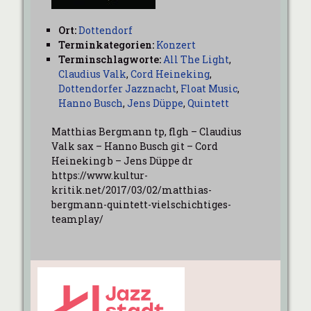
Ort:
Dottendorf
Terminkategorien:
Konzert
Terminschlagworte:
All The Light
,
Claudius Valk
,
Cord Heineking
,
Dottendorfer Jazznacht
,
Float Music
,
Hanno Busch
,
Jens Düppe
,
Quintett
Matthias Bergmann tp, flgh – Claudius
Valk sax – Hanno Busch git – Cord
Heineking b – Jens Düppe dr
https://www.kultur-
kritik.net/2017/03/02/matthias-
bergmann-quintett-vielschichtiges-
teamplay/