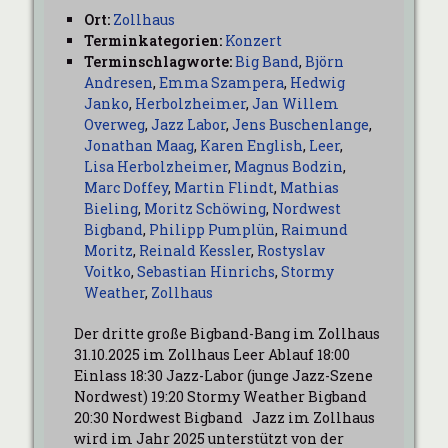
Ort:
Zollhaus
Terminkategorien:
Konzert
Terminschlagworte:
Big Band
,
Björn
Andresen
,
Emma Szampera
,
Hedwig
Janko
,
Herbolzheimer
,
Jan Willem
Overweg
,
Jazz Labor
,
Jens Buschenlange
,
Jonathan Maag
,
Karen English
,
Leer
,
Lisa Herbolzheimer
,
Magnus Bodzin
,
Marc Doffey
,
Martin Flindt
,
Mathias
Bieling
,
Moritz Schöwing
,
Nordwest
Bigband
,
Philipp Pumplün
,
Raimund
Moritz
,
Reinald Kessler
,
Rostyslav
Voitko
,
Sebastian Hinrichs
,
Stormy
Weather
,
Zollhaus
Der dritte große Bigband-Bang im Zollhaus
31.10.2025 im Zollhaus Leer Ablauf 18:00
Einlass 18:30 Jazz-Labor (junge Jazz-Szene
Nordwest) 19:20 Stormy Weather Bigband
20:30 Nordwest Bigband Jazz im Zollhaus
wird im Jahr 2025 unterstützt von der