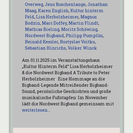
Overweg
,
Jens Buschenlange
,
Jonathan
Maag
,
Karen English
,
Kultur hinterm
Feld
,
Lisa Herbolzheimer
,
Magnus
Bodzin
,
Marc Doffey
,
Martin Flindt
,
Mathias Bieling
,
Moritz Schöwing
,
Nordwest Bigband
,
Philipp Pumplün
,
Reinald Kessler
,
Rostyslav Voitko
,
Sebastian Hinrichs
,
Volker Winck
Am 01.11.2025 im Veranstaltungshaus
„Kultur Hinterm Feld“ Lisa Herbolzheimer
& die Nordwest Bigband A Tribute to Peter
Herbolzheimer Eine Hommage an die
Bigband-Legende Mitreißender Bigband-
Sound, persönliche Geschichten und große
musikalische Fußstapfen: Im November
lädt die Nordwest Bigband gemeinsam mit
weiterlesen…