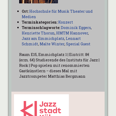
Ort:
Hochschule für Musik Theater und
Medien
Terminkategorien:
Konzert
Terminschlagworte:
Dominik Eggers
,
Henriette Thorun
,
HMTM Hannover
,
Jazz am Emmichplatz
,
Lennart
Schmidt
,
Malte Winter
,
Special Guest
Raum E15, Emmichplatz 1 | Eintritt: 8€
(erm. 6€) Studierende des Instituts für Jazz |
Rock | Pop spielen mit renommierten
Gastkünstlern – dieses Mal mit
Jazztrompeter Matthias Bergmann