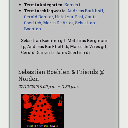
Terminkategorien:
Konzert
Terminschlagworte:
Andreas Barkhoff
,
Gerold Donker
,
Hotel zur Post
,
Janis
Goerlich
,
Marco De Vries
,
Sebastian
Boehlen
Sebastian Boehlen git, Matthias Bergmann
tp, Andreas Barkhoff tb, Marco de Vries git,
Gerold Donker b, Janis Goerlich dr
Sebastian Boehlen & Friends @
Norden
27/12/2019 9:00 p.m.
–
11:30 p.m.