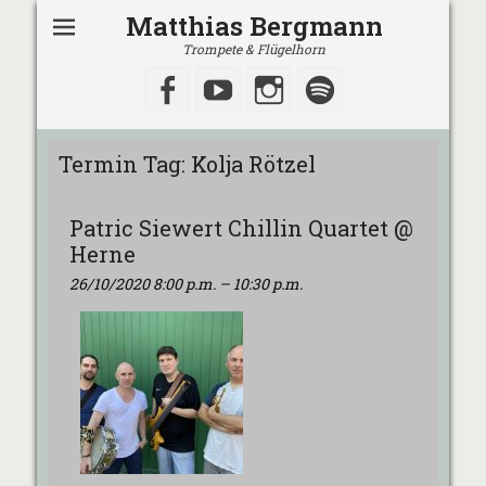
Matthias Bergmann
Trompete & Flügelhorn
Facebook
YouTube
Instagram
Spotify
Termin Tag:
Kolja Rötzel
Patric Siewert Chillin Quartet @
Herne
26/10/2020 8:00 p.m.
–
10:30 p.m.