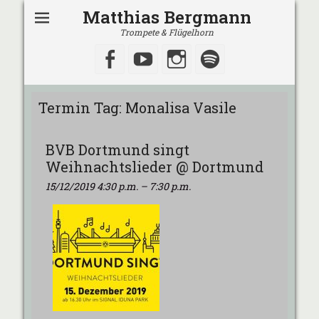
Matthias Bergmann
Trompete & Flügelhorn
Facebook
YouTube
Instagram
Spotify
Termin Tag:
Monalisa Vasile
BVB Dortmund singt
Weihnachtslieder @ Dortmund
15/12/2019 4:30 p.m.
–
7:30 p.m.