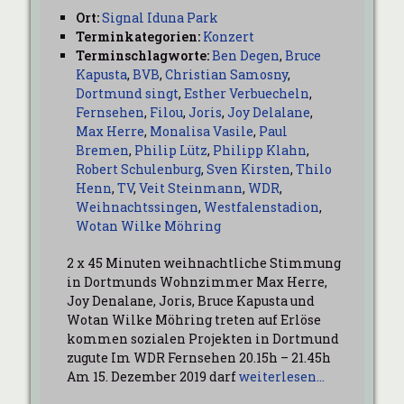
Ort:
Signal Iduna Park
Terminkategorien:
Konzert
Terminschlagworte:
Ben Degen
,
Bruce
Kapusta
,
BVB
,
Christian Samosny
,
Dortmund singt
,
Esther Verbuecheln
,
Fernsehen
,
Filou
,
Joris
,
Joy Delalane
,
Max Herre
,
Monalisa Vasile
,
Paul
Bremen
,
Philip Lütz
,
Philipp Klahn
,
Robert Schulenburg
,
Sven Kirsten
,
Thilo
Henn
,
TV
,
Veit Steinmann
,
WDR
,
Weihnachtssingen
,
Westfalenstadion
,
Wotan Wilke Möhring
2 x 45 Minuten weihnachtliche Stimmung
in Dortmunds Wohnzimmer Max Herre,
Joy Denalane, Joris, Bruce Kapusta und
Wotan Wilke Möhring treten auf Erlöse
kommen sozialen Projekten in Dortmund
zugute Im WDR Fernsehen 20.15h – 21.45h
Am 15. Dezember 2019 darf
weiterlesen…