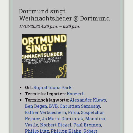
Dortmund singt
Weihnachtslieder @ Dortmund
11/12/2022 4:30 p.m.
–
6:30 p.m.
Ort:
Signal Iduna Park
Terminkategorien:
Konzert
Terminschlagworte:
Alexander Klaws
,
Ben Degen
,
BVB
,
Christian Samosny
,
Esther Verbuecheln
,
Filou
,
Gospelchor
Rejoice
,
Jo Marie Dominiak
,
Monalisa
Vasile
,
Norbert Dickel
,
Paul Bremen
,
Philip Lütz
,
Philipp Klahn
,
Robert