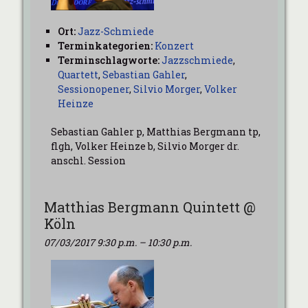
Ort:
Jazz-Schmiede
Terminkategorien:
Konzert
Terminschlagworte:
Jazzschmiede
,
Quartett
,
Sebastian Gahler
,
Sessionopener
,
Silvio Morger
,
Volker
Heinze
Sebastian Gahler p, Matthias Bergmann tp,
flgh, Volker Heinze b, Silvio Morger dr.
anschl. Session
Matthias Bergmann Quintett @
Köln
07/03/2017 9:30 p.m.
–
10:30 p.m.