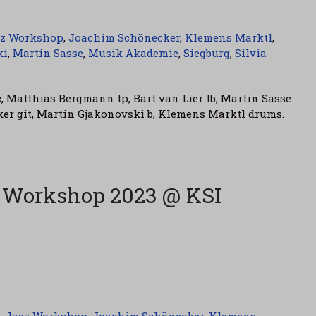
zz Workshop
,
Joachim Schönecker
,
Klemens Marktl
,
ki
,
Martin Sasse
,
Musik Akademie
,
Siegburg
,
Silvia
oc, Matthias Bergmann tp, Bart van Lier tb, Martin Sasse
ker git, Martin Gjakonovski b, Klemens Marktl drums.
 Workshop 2023 @ KSI