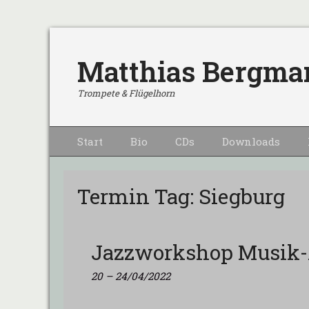
Matthias Bergma
Trompete & Flügelhorn
Primärmenu
Weiter
Start
Bio
CDs
Downloads
zum
Inhalt
Termin Tag:
Siegburg
Jazzworkshop Musik-
20
–
24/04/2022