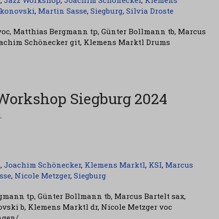
n
,
Jazz Workshop
,
Joachim Schönecker
,
Klemens
akonovski
,
Martin Sasse
,
Siegburg
,
Silvia Droste
 voc, Matthias Bergmann tp, Günter Bollmann tb, Marcus
Joachim Schönecker git, Klemens Marktl Drums
Workshop Siegburg 2024
.
n
,
Joachim Schönecker
,
Klemens Marktl
,
KSI
,
Marcus
sse
,
Nicole Metzger
,
Siegburg
gmann tp, Günter Bollmann tb, Marcus Bartelt sax,
vski b, Klemens Marktl dr, Nicole Metzger voc
ungen/