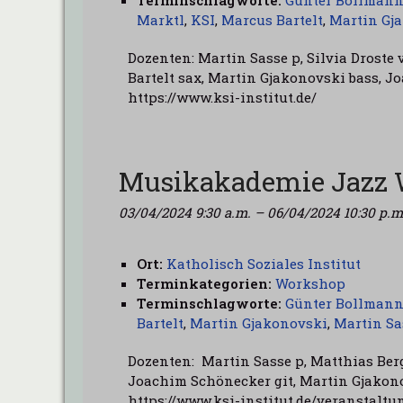
Terminschlagworte:
Günter Bollman
Marktl
,
KSI
,
Marcus Bartelt
,
Martin Gj
Dozenten: Martin Sasse p, Silvia Droste
Bartelt sax, Martin Gjakonovski bass, 
https://www.ksi-institut.de/
Musikakademie Jazz 
03/04/2024 9:30 a.m.
–
06/04/2024 10:30 p.m
Ort:
Katholisch Soziales Institut
Terminkategorien:
Workshop
Terminschlagworte:
Günter Bollman
Bartelt
,
Martin Gjakonovski
,
Martin Sa
Dozenten: Martin Sasse p, Matthias Ber
Joachim Schönecker git, Martin Gjakono
https://www.ksi-institut.de/veranstalt