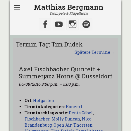
Matthias Bergmann
Trompete & Flügelhorn
Facebook
YouTube
Instagram
Spotify
Termin Tag:
Tim Dudek
Spätere Termine
→
Axel Fischbacher Quintett +
Summerjazz Horns @ Düsseldorf
06/08/2016 3:00 p.m.
–
5:00 p.m.
Ort:
Hofgarten
Terminkategorien:
Konzert
Terminschlagworte:
Denis Gäbel
,
Fischbacher
,
Molly Duncan
,
Nico
Brandenburg
,
Open Air
,
Thorsten