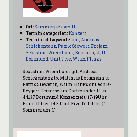
Ort:
Sommerjazz am U
Terminkategorien:
Konzert
Terminschlagworte:
am
,
Andreas
Schickentanz
,
Patric Siewert
,
Projazz
,
Sebastian Wiemhöfer
,
Sommer
,
U
,
U
Dortmund
,
Unit Five
,
Wilm Flinks
Sebastian Wiemhöfer git, Andreas
Schickentanz tb, Matthias Bergmann tp,
Patric Siewert b, Wilm Flinks dr Leonie-
Reygers Terrasse am Dortmunder U in
44137 Dortmund Konzertzeit: 17-19Uhr
Eintritt frei. 14.8 Unit Five 17-19Uhr @
Sommer am U