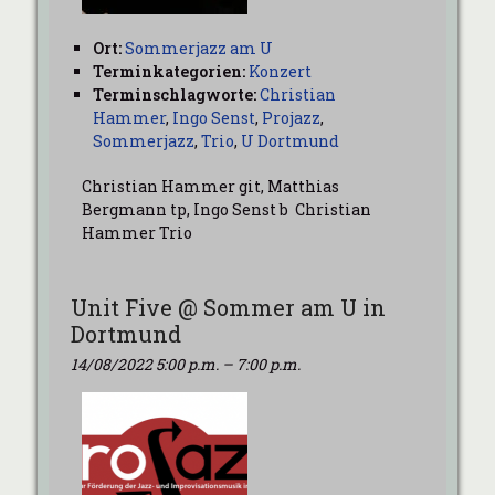
Ort:
Sommerjazz am U
Terminkategorien:
Konzert
Terminschlagworte:
Christian
Hammer
,
Ingo Senst
,
Projazz
,
Sommerjazz
,
Trio
,
U Dortmund
Christian Hammer git, Matthias
Bergmann tp, Ingo Senst b Christian
Hammer Trio
Unit Five @ Sommer am U in
Dortmund
14/08/2022 5:00 p.m.
–
7:00 p.m.