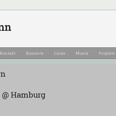
nn
Kontakt
Konzerte
Links
Musik
Projekte
rn
ds @ Hamburg