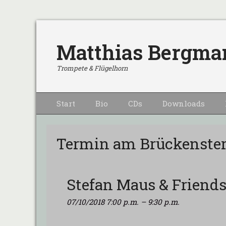
Matthias Bergma
Trompete & Flügelhorn
Primärmenu
Weiter
Start
Bio
CDs
Downloads
zum
Inhalt
Termin am
Brückenste
Stefan Maus & Frien
07/10/2018 7:00 p.m.
–
9:30 p.m.