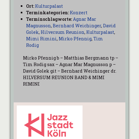
Ort:
Kulturpalast
Terminkategorien:
Konzert
Terminschlagworte:
Agnar Mar
Magnusson
,
Bernhard Weichinger
,
David
Golek
,
Hilversum Reunion
,
Kulturpalast
,
Mimi Rimini
,
Mirko Pfennig
,
Tim
Rodig
Mirko Pfennig b – Matthias Bergmann tp –
Tim Rodig sax – Agnar Mar Magnusson p –
David Golek git – Bernhard Weichinger dr.
HILVERSUM REUNION BAND & MIMI
RIMINI