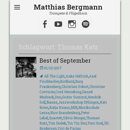
Matthias Bergmann
Trompete & Flügelhorn
Facebook
YouTube
Instagram
Spotify
Schlagwort:
Thomas Katz
Best of September
Veröffentlicht
01/10/2017
am
Schlagworte
All The Light
,
Anke Helfrich
,
Axel
Fischbacher
,
Birdland
,
Burg
Frankenberg
,
Christian Eckert
,
Christine
Corvisier
,
Cord Heineking
,
Daniel
Mudrack
,
Duo
,
Guitar Summit
,
Hendrik
Soll
,
Ibanez
,
Jazzworkshop Ettlingen
,
Kati
Brien
,
Katja Knaus
,
MIB
,
Musikschule
Lenze
,
Nico Brandenburg
,
Peter
Lehel
,
Quartett
,
Silvio Morger
,
Thomas
Katz
,
Tim Dudek
,
Tin Tin Deo
,
Toni Quel
,
Uli
Brodersen
,
Vivi de Farias