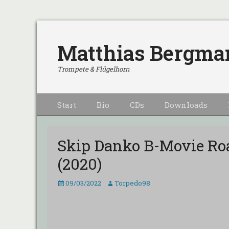
Matthias Bergma
Trompete & Flügelhorn
Primärmenu
Weiter
Start
Bio
CDs
Downloads
zum
Inhalt
Skip Danko B-Movie Roa
(2020)
Veröffentlicht
Autor
09/03/2022
Torpedo98
am