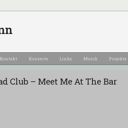
nn
Kontakt
Konzerte
Links
Musik
Projekte
d Club – Meet Me At The Bar