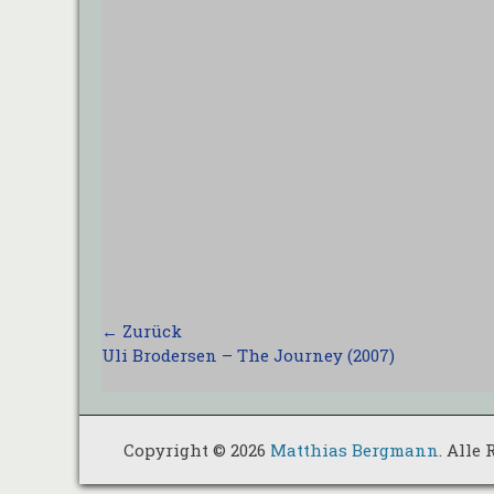
Beitragsnavigation
← Zurück
Vorhergehender
Uli Brodersen – The Journey (2007)
Beitrag:
Copyright © 2026
Matthias Bergmann
. Alle