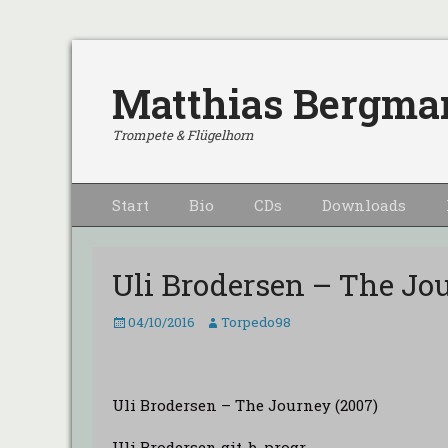
Matthias Bergma
Trompete & Flügelhorn
Primärmenu
Weiter
Start
Bio
CDs
Downloads
zum
Inhalt
Uli Brodersen – The Jo
Veröffentlicht
Autor
04/10/2016
Torpedo98
am
Uli Brodersen – The Journey (2007)
Uli Brodersen git, b, progr