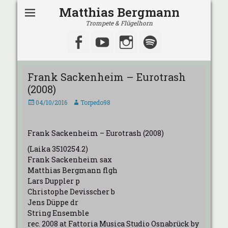
Matthias Bergmann
Trompete & Flügelhorn
Facebook
YouTube
Instagram
Spotify
Frank Sackenheim – Eurotrash
(2008)
Veröffentlicht
Autor
04/10/2016
Torpedo98
am
Frank Sackenheim – Eurotrash (2008)
(Laika 3510254.2)
Frank Sackenheim sax
Matthias Bergmann flgh
Lars Duppler p
Christophe Devisscher b
Jens Düppe dr
String Ensemble
rec. 2008 at Fattoria Musica Studio Osnabrück by