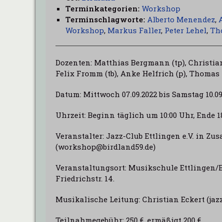
Terminkategorien:
Workshop
Terminschlagworte:
Alberto Menendez
,
Workshop
,
Markus Faller
,
Peter Lehel
,
Th
Dozenten: Matthias Bergmann (tp), Christian 
Felix Fromm (tb), Anke Helfrich (p), Thomas K
Datum: Mittwoch 07.09.2022 bis Samstag 10.09
Uhrzeit: Beginn täglich um 10:00 Uhr, Ende
Veranstalter: Jazz-Club Ettlingen e.V. in Z
(workshop@birdland59.de)
Veranstaltungsort: Musikschule Ettlingen/B
Friedrichstr. 14.
Musikalische Leitung: Christian Eckert (ja
Teilnahmegebühr: 250 €, ermäßigt 200 €