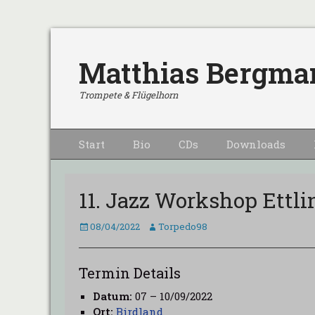
Matthias Bergma
Trompete & Flügelhorn
Primärmenu
Weiter
Start
Bio
CDs
Downloads
zum
Inhalt
11. Jazz Workshop Ettl
Veröffentlicht
Autor
08/04/2022
Torpedo98
am
Termin Details
Datum:
07
–
10/09/2022
Ort:
Birdland