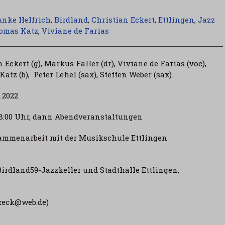
Anke Helfrich
,
Birdland
,
Christian Eckert
,
Ettlingen
,
Jazz
omas Katz
,
Viviane de Farias
Eckert (g), Markus Faller (dr), Viviane de Farias (voc),
atz (b), Peter Lehel (sax), Steffen Weber (sax).
.2022
 18:00 Uhr, dann Abendveranstaltungen
usammenarbeit mit der Musikschule Ettlingen
irdland59-Jazzkeller und Stadthalle Ettlingen,
zzeck@web.de)