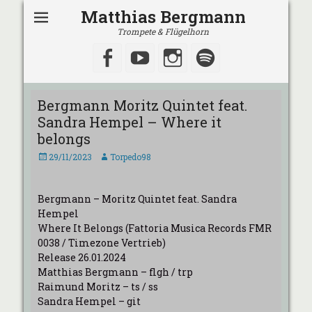
Matthias Bergmann
Trompete & Flügelhorn
Facebook
YouTube
Instagram
Spotify
Bergmann Moritz Quintet feat.
Sandra Hempel – Where it
belongs
Veröffentlicht
Autor
29/11/2023
Torpedo98
am
Bergmann – Moritz Quintet feat. Sandra
Hempel
Where It Belongs (Fattoria Musica Records FMR
0038 / Timezone Vertrieb)
Release 26.01.2024
Matthias Bergmann – flgh / trp
Raimund Moritz – ts / ss
Sandra Hempel – git