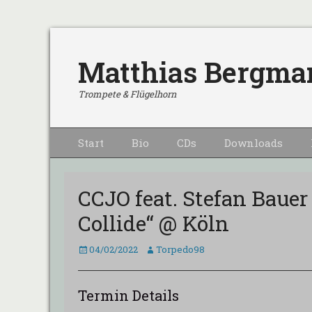
Matthias Bergma
Trompete & Flügelhorn
Primärmenu
Weiter
Start
Bio
CDs
Downloads
zum
Inhalt
CCJO feat. Stefan Bauer
Collide“ @ Köln
Veröffentlicht
Autor
04/02/2022
Torpedo98
am
Termin Details