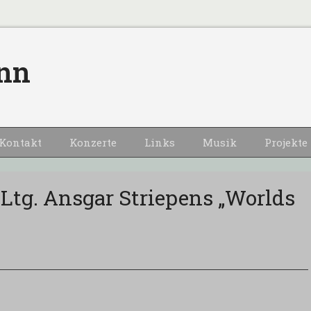
nn
Kontakt
Konzerte
Links
Musik
Projekte
 Ltg. Ansgar Striepens „Worlds