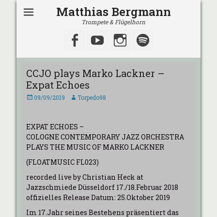
Matthias Bergmann
Trompete & Flügelhorn
Facebook
YouTube
Instagram
Spotify
CCJO plays Marko Lackner –
Expat Echoes
Veröffentlicht
Autor
09/09/2019
Torpedo98
am
EXPAT ECHOES –
COLOGNE CONTEMPORARY JAZZ ORCHESTRA
PLAYS THE MUSIC OF MARKO LACKNER
(FLOATMUSIC FL023)
recorded live by Christian Heck at
Jazzschmiede Düsseldorf 17./18.Februar 2018
offizielles Release Datum: 25.Oktober 2019
Im 17.Jahr seines Bestehens präsentiert das