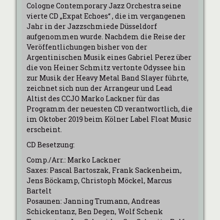
Cologne Contemporary Jazz Orchestra seine
vierte CD „Expat Echoes“ , die im vergangenen
Jahr in der Jazzschmiede Düsseldorf
aufgenommen wurde. Nachdem die Reise der
Veröffentlichungen bisher von der
Argentinischen Musik eines Gabriel Perez über
die von Heiner Schmitz vertonte Odyssee hin
zur Musik der Heavy Metal Band Slayer führte,
zeichnet sich nun der Arrangeur und Lead
Altist des CCJO Marko Lackner für das
Programm der neuesten CD verantwortlich, die
im Oktober 2019 beim Kölner Label Float Music
erscheint.
CD Besetzung:
Comp./Arr.: Marko Lackner
Saxes: Pascal Bartoszak, Frank Sackenheim,
Jens Böckamp, Christoph Möckel, Marcus
Bartelt
Posaunen: Janning Trumann, Andreas
Schickentanz, Ben Degen, Wolf Schenk