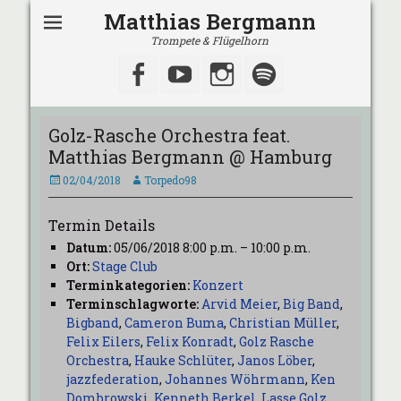
Matthias Bergmann
Trompete & Flügelhorn
Facebook
YouTube
Instagram
Spotify
Golz-Rasche Orchestra feat.
Matthias Bergmann @ Hamburg
Veröffentlicht
Autor
02/04/2018
Torpedo98
am
Termin Details
Datum:
05/06/2018 8:00 p.m.
–
10:00 p.m.
Ort:
Stage Club
Terminkategorien:
Konzert
Terminschlagworte:
Arvid Meier
,
Big Band
,
Bigband
,
Cameron Buma
,
Christian Müller
,
Felix Eilers
,
Felix Konradt
,
Golz Rasche
Orchestra
,
Hauke Schlüter
,
Janos Löber
,
jazzfederation
,
Johannes Wöhrmann
,
Ken
Dombrowski
,
Kenneth Berkel
,
Lasse Golz
,