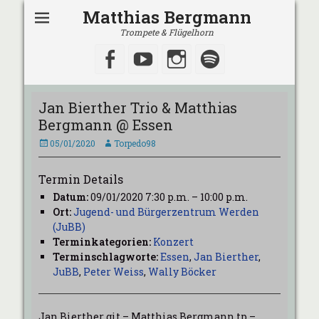
Matthias Bergmann
Trompete & Flügelhorn
Facebook
YouTube
Instagram
Spotify
Jan Bierther Trio & Matthias
Bergmann @ Essen
Veröffentlicht
Autor
05/01/2020
Torpedo98
am
Termin Details
Datum:
09/01/2020 7:30 p.m.
–
10:00 p.m.
Ort:
Jugend- und Bürgerzentrum Werden
(JuBB)
Terminkategorien:
Konzert
Terminschlagworte:
Essen
,
Jan Bierther
,
JuBB
,
Peter Weiss
,
Wally Böcker
Jan Bierther git – Matthias Bergmann tp –