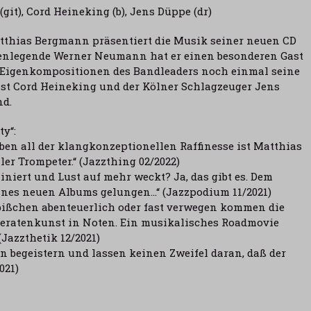
(git),
Cord Heineking
(b),
Jens Düppe
(dr)
tthias Bergmann präsentiert die Musik seiner neuen CD
tarrenlegende Werner Neumann hat er einen besonderen Gast
n Eigenkompositionen des Bandleaders noch einmal seine
ist Cord Heineking und der Kölner Schlagzeuger Jens
nd.
ty“:
ben all der klangkonzeptionellen Raffinesse ist Matthias
r Trompeter.“ (Jazzthing 02/2022)
iniert und Lust auf mehr weckt? Ja, das gibt es. Dem
ines neuen Albums gelungen…“ (Jazzpodium 11/2021)
 bißchen abenteuerlich oder fast verwegen kommen die
Literatenkunst in Noten. Ein musikalisches Roadmovie
Jazzthetik 12/2021)
 begeistern und lassen keinen Zweifel daran, daß der
021)