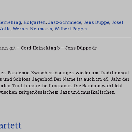
Heineking
,
Hofgarten
,
Jazz-Schmiede
,
Jens Düppe
,
Josef
Nolle
,
Werner Neumann
,
Wilbert Pepper
nn git – Cord Heineking b – Jens Düppe dr
hren Pandemie-Zwischenlösungen wieder am Traditionsort
und Schloss Jägerhof. Der Name ist auch im 45. Jahr der
nnten Traditionsreihe Programm: Die Bandauswahl lebt
wischen zeitgenössischem Jazz und musikalischen
rtett