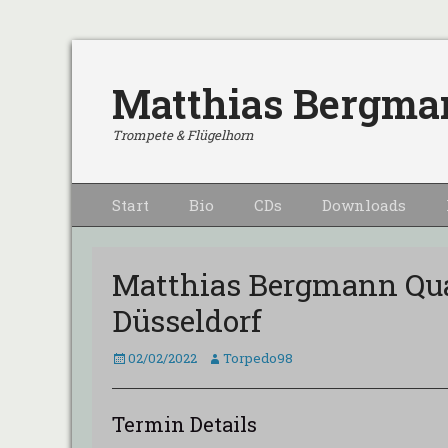
Matthias Bergma
Trompete & Flügelhorn
Primärmenu
Weiter
Start
Bio
CDs
Downloads
zum
Inhalt
Matthias Bergmann Qua
Düsseldorf
Veröffentlicht
Autor
02/02/2022
Torpedo98
am
Termin Details