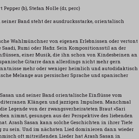
rt Pepper
(b),
Stefan Nolle
(dr, perc)
einer Band steht der ausdrucksstarke, orientalisch
nische Wahlmünchner von eigenen Erlebnissen oder vertont
 Saadi, Rumi oder Hafiz. Sein Kompositionsstil an der
nflüssen, einer Musik, die ihn schon von Kindesbeinen an
e spanische Gitarre dann allerdings nicht mehr gern
Kenntnisse mehr oder weniger heimlich und autodidaktisch
pische Melange aus persischer Sprache und spanischer
 Sasan und seiner Band orientalische Einflüsse vom
editerranen Klängen und jazzigen Impulsen. Manchmal
 die Legende von der zwangsverheirateten Braut »Sari
Leben nimmt, gesungen aus der Perspektive des liebenden
hat. Arash Sasan kann solche Geschichten in ihrer Tiefe
g zu sein. Und im nächsten Lied dominieren dann wieder
hmisch oft mitreißenden Lieder hat Arash Sasan in