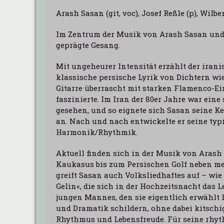
Arash Sasan
(git, voc),
Josef Reßle
(p),
Wilbe
Im Zentrum der Musik von Arash Sasan und s
geprägte Gesang.
Mit ungeheurer Intensität erzählt der ira
klassische persische Lyrik von Dichtern wie
Gitarre überrascht mit starken Flamenco-Ei
faszinierte. Im Iran der 80er Jahre war ein
gesehen, und so eignete sich Sasan seine 
an. Nach und nach entwickelte er seine ty
Harmonik/Rhythmik.
Aktuell finden sich in der Musik von Arash
Kaukasus bis zum Persischen Golf neben m
greift Sasan auch Volksliedhaftes auf – wie
Gelin«, die sich in der Hochzeitsnacht das 
jungen Mannes, den sie eigentlich erwählt 
und Dramatik schildern, ohne dabei kitschi
Rhythmus und Lebensfreude. Für seine rhyt