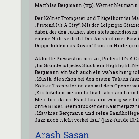
Matthias Bergmann
(trp),
Werner Neumann
Der Kölner Trompeter und Flügelhornist Ma
„Pretend It’s A City“. Mit der Leipziger Gi
dabei, der den rauhen aber stets melodiöse
eigene Note verleiht. Der Amsterdamer Bass
Düppe bilden das Dream Team im Hintergru
Aktuelle Pressestimmen zu „Pretend It’s A Ci
„Im Grunde ist jedes Stück ein Highlight…Ne
Bergmann einfach auch ein wahnsinnig tolle
„Musik, die schon bei den ersten Takten fasz
Kölner Trompeter ist das mit dem Opener se
„Ein bißchen melancholisch, aber auch ein
Melodien daher. Es ist fast ein wenig wie 
ohne Bilder. Beeindruckender Kammerjazz.“ (
„Matthias Bergmann und seine Bandkollegen
Jazz noch nicht vorbei ist…“ (jazz-fun.de 10/2
Arash Sasan