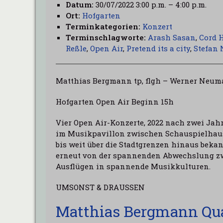
Datum:
30/07/2022 3:00 p.m.
–
4:00 p.m.
Ort:
Hofgarten
Terminkategorien:
Konzert
Terminschlagworte:
Arash Sasan
,
Cord 
Reßle
,
Open Air
,
Pretend its a city
,
Stefan 
Matthias Bergmann tp, flgh – Werner Neuma
Hofgarten Open Air Beginn 15h
Vier Open Air-Konzerte, 2022 nach zwei Ja
im Musikpavillon zwischen Schauspielhaus 
bis weit über die Stadtgrenzen hinaus beka
erneut von der spannenden Abwechslung z
Ausflügen in spannende Musikkulturen.
UMSONST & DRAUSSEN
Matthias Bergmann Qua