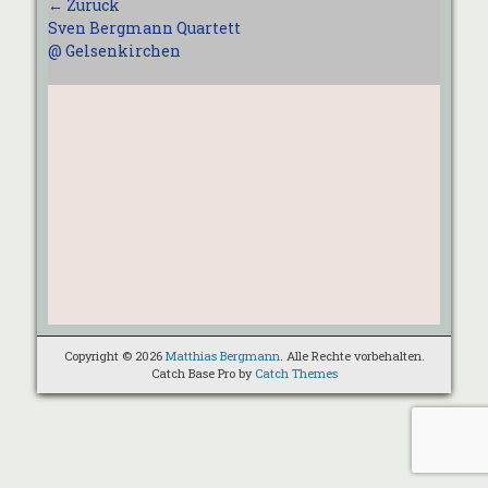
Beitragsnavigation
← Zurück
Vorhergehender
Sven Bergmann Quartett
Beitrag:
@ Gelsenkirchen
Copyright © 2026
Matthias Bergmann
. Alle Rechte vorbehalten.
Catch Base Pro by
Catch Themes