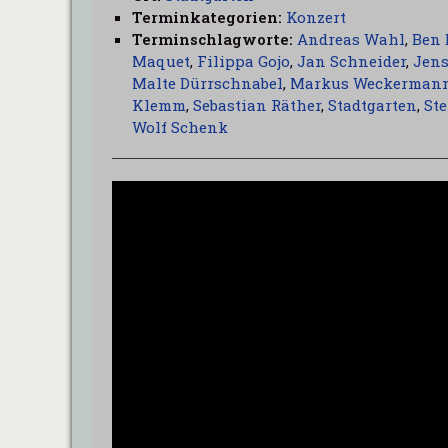
Terminkategorien:
Konzert
Terminschlagworte:
Andreas Wahl
,
Ben 
Maquet
,
Filippa Gojo
,
Jan Schneider
,
Jen
Malte Dürrschnabel
,
Markus Weckerman
Klemm
,
Sebastian Räther
,
Stadtgarten
,
Ste
Wolf Schenk