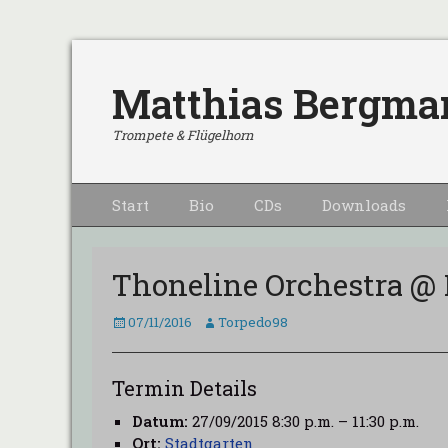
Matthias Bergma
Trompete & Flügelhorn
Primärmenu
Weiter
Start
Bio
CDs
Downloads
zum
Inhalt
Thoneline Orchestra @
Veröffentlicht
Autor
07/11/2016
Torpedo98
am
Termin Details
Datum:
27/09/2015 8:30 p.m.
–
11:30 p.m.
Ort:
Stadtgarten