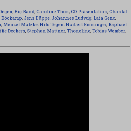
Degen
,
Big Band
,
Caroline Thon
,
CD Präsentation
,
Chantal
s Böckamp
,
Jens Düppe
,
Johannes Ludwig
,
Laia Genc
,
n
,
Menzel Mutzke
,
Nils Tegen
,
Norbert Emminger
,
Raphael
ffie Deckers
,
Stephan Mattner
,
Thoneline
,
Tobias Wember
,