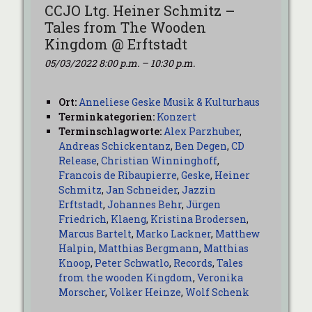
CCJO Ltg. Heiner Schmitz –
Tales from The Wooden
Kingdom @ Erftstadt
05/03/2022 8:00 p.m.
–
10:30 p.m.
Ort:
Anneliese Geske Musik & Kulturhaus
Terminkategorien:
Konzert
Terminschlagworte:
Alex Parzhuber
,
Andreas Schickentanz
,
Ben Degen
,
CD
Release
,
Christian Winninghoff
,
Francois de Ribaupierre
,
Geske
,
Heiner
Schmitz
,
Jan Schneider
,
Jazzin
Erftstadt
,
Johannes Behr
,
Jürgen
Friedrich
,
Klaeng
,
Kristina Brodersen
,
Marcus Bartelt
,
Marko Lackner
,
Matthew
Halpin
,
Matthias Bergmann
,
Matthias
Knoop
,
Peter Schwatlo
,
Records
,
Tales
from the wooden Kingdom
,
Veronika
Morscher
,
Volker Heinze
,
Wolf Schenk