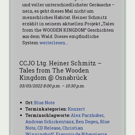
und voller unterschiedlichster Geräusche –
nein, es geht dieses Mal nicht um
menschliches Habitat. Heiner Schmitz
erzählt in seinem aktuellen Projekt „Tales
from the WOODEN KINGDOM“ Geschichten
aus dem Wald. Dieses empfindliche
System
weiterlesen…
CCJO Ltg. Heiner Schmitz –
Tales from The Wooden
Kingdom @ Osnabrück
03/03/2022 8:00 p.m.
–
10:30 p.m.
Ort:
Blue Note
Terminkategorien:
Konzert
Terminschlagworte:
Alex Parzhuber
,
Andreas Schickentanz
,
Ben Degen
,
Blue
Note
,
CD Release
,
Christian
Winninghoff
,
Francois de Ribaupierre
,