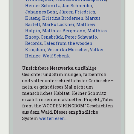
Heiner Schmitz
,
Jan Schneider
,
Johannes Behr
,
Jürgen Friedrich
,
Klaeng
,
Kristina Brodersen
,
Marcus
Bartelt
,
Marko Lackner
,
Matthew
Halpin
,
Matthias Bergmann
,
Matthias
Knoop
,
Osnabrück
,
Peter Schwatlo
,
Records
,
Tales from the wooden
Kingdom
,
Veronika Morscher
,
Volker
Heinze
,
Wolf Schenk
Unsichtbare Netzwerke, unzählige
Gesichter und Stimmungen, farbenfroh
und voller unterschiedlichster Geräusche –
nein, es geht dieses Mal nicht um
menschliches Habitat. Heiner Schmitz
erzählt in seinem aktuellen Projekt „Tales
from the WOODEN KINGDOM“ Geschichten
aus dem Wald. Dieses empfindliche
System
weiterlesen…