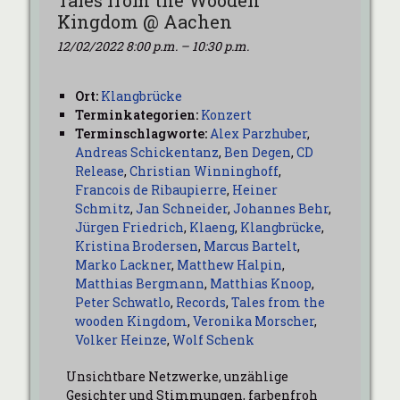
Tales from the Wooden
Kingdom @ Aachen
12/02/2022 8:00 p.m.
–
10:30 p.m.
Ort:
Klangbrücke
Terminkategorien:
Konzert
Terminschlagworte:
Alex Parzhuber
,
Andreas Schickentanz
,
Ben Degen
,
CD
Release
,
Christian Winninghoff
,
Francois de Ribaupierre
,
Heiner
Schmitz
,
Jan Schneider
,
Johannes Behr
,
Jürgen Friedrich
,
Klaeng
,
Klangbrücke
,
Kristina Brodersen
,
Marcus Bartelt
,
Marko Lackner
,
Matthew Halpin
,
Matthias Bergmann
,
Matthias Knoop
,
Peter Schwatlo
,
Records
,
Tales from the
wooden Kingdom
,
Veronika Morscher
,
Volker Heinze
,
Wolf Schenk
Unsichtbare Netzwerke, unzählige
Gesichter und Stimmungen, farbenfroh