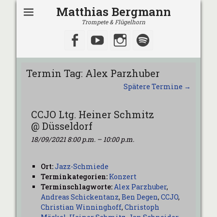
Matthias Bergmann
Trompete & Flügelhorn
Facebook
YouTube
Instagram
Spotify
Termin Tag:
Alex Parzhuber
Spätere Termine
→
CCJO Ltg. Heiner Schmitz
@ Düsseldorf
18/09/2021 8:00 p.m.
–
10:00 p.m.
Ort:
Jazz-Schmiede
Terminkategorien:
Konzert
Terminschlagworte:
Alex Parzhuber
,
Andreas Schickentanz
,
Ben Degen
,
CCJO
,
Christian Winninghoff
,
Christoph