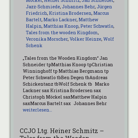
Möckel
,
Heiner Schmitz
,
Jan Schneider
,
Jazz-Schmiede
,
Johannes Behr
,
Jürgen
Friedrich
,
Kristina Brodersen
,
Marcus
Bartelt
,
Marko Lackner
,
Matthew
Halpin
,
Matthias Knoop
,
Peter Schwatlo
,
Tales from the wooden Kingdom
,
Veronika Morscher
,
Volker Heinze
,
Wolf
Schenk
„Tales from the Wooden Kingdom“ Jan
Schneider tpMatthias Knoop tpChristian
Winninghoff tp Matthias Bergmann tp
Peter Schwatlo tbBen Degen tbAndreas
Schickentanz tbWolf Schenk tb Marko
Lackner sax Kristina Brodersen sax
Christoph Möckel saxMatthew Halpin
saxMarcus Bartelt sax Johannes Behr
weiterlesen…
CCJO Ltg. Heiner Schmitz –