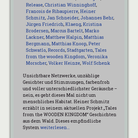
Release
,
Christian Winninghoff
,
Francois de Ribaupierre
,
Heiner
Schmitz
,
Jan Schneider
,
Johannes Behr
,
Jürgen Friedrich
,
Klaeng
,
Kristina
Brodersen
,
Marcus Bartelt
,
Marko
Lackner
,
Matthew Halpin
,
Matthias
Bergmann
,
Matthias Knoop
,
Peter
Schwatlo
,
Records
,
Stadtgarten
,
Tales
from the wooden Kingdom
,
Veronika
Morscher
,
Volker Heinze
,
Wolf Schenk
Unsichtbare Netzwerke, unzählige
Gesichter und Stimmungen, farbenfroh
und voller unterschiedlichster Geräusche –
nein, es geht dieses Mal nicht um
menschliches Habitat. Heiner Schmitz
erzählt in seinem aktuellen Projekt „Tales
from the WOODEN KINGDOM“ Geschichten
aus dem Wald. Dieses empfindliche
System
weiterlesen…