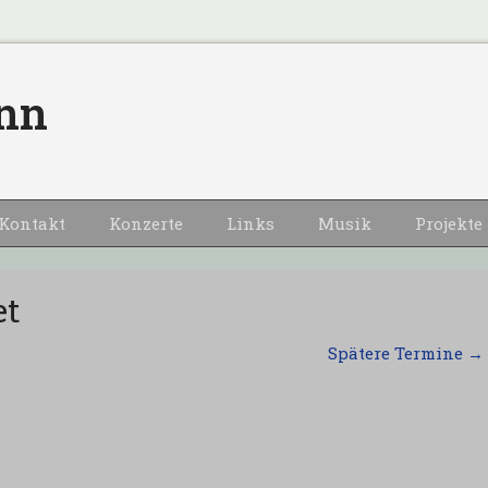
nn
Kontakt
Konzerte
Links
Musik
Projekte
et
Spätere Termine
→