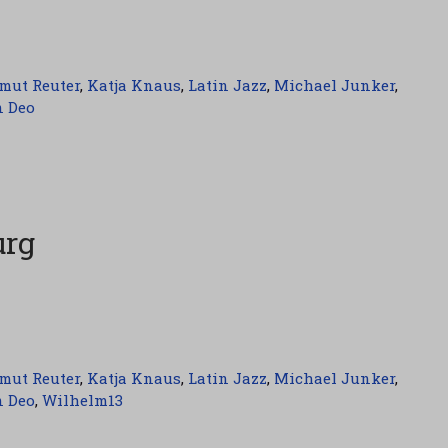
mut Reuter
,
Katja Knaus
,
Latin Jazz
,
Michael Junker
,
n Deo
urg
mut Reuter
,
Katja Knaus
,
Latin Jazz
,
Michael Junker
,
n Deo
,
Wilhelm13