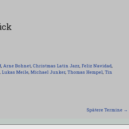
ück
f
,
Arne Bohnet
,
Christmas Latin Jazz
,
Feliz Navidad
,
,
Lukas Meile
,
Michael Junker
,
Thomas Hempel
,
Tin
Spätere Termine
→