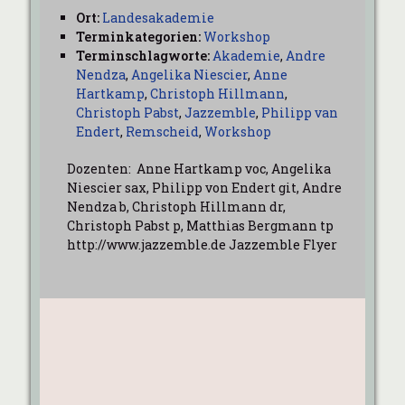
Ort:
Landesakademie
Terminkategorien:
Workshop
Terminschlagworte:
Akademie
,
Andre
Nendza
,
Angelika Niescier
,
Anne
Hartkamp
,
Christoph Hillmann
,
Christoph Pabst
,
Jazzemble
,
Philipp van
Endert
,
Remscheid
,
Workshop
Dozenten: Anne Hartkamp voc, Angelika
Niescier sax, Philipp von Endert git, Andre
Nendza b, Christoph Hillmann dr,
Christoph Pabst p, Matthias Bergmann tp
http://www.jazzemble.de Jazzemble Flyer