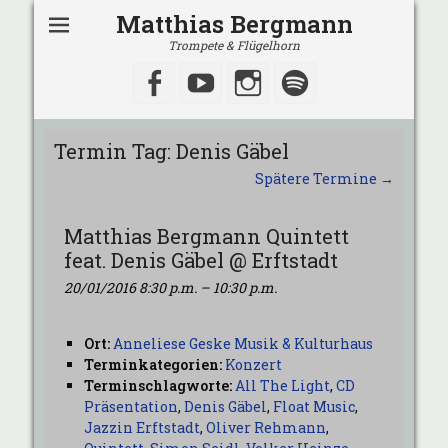
Matthias Bergmann
Trompete & Flügelhorn
Facebook
YouTube
Instagram
Spotify
Termin Tag:
Denis Gäbel
Spätere Termine
→
Matthias Bergmann Quintett
feat. Denis Gäbel @ Erftstadt
20/01/2016 8:30 p.m.
–
10:30 p.m.
Ort:
Anneliese Geske Musik & Kulturhaus
Terminkategorien:
Konzert
Terminschlagworte:
All The Light
,
CD
Präsentation
,
Denis Gäbel
,
Float Music
,
Jazzin Erftstadt
,
Oliver Rehmann
,