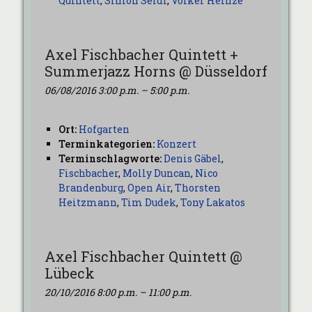
Quintett
,
Simon Seidl
,
Volker Heinze
Axel Fischbacher Quintett +
Summerjazz Horns @ Düsseldorf
06/08/2016 3:00 p.m.
–
5:00 p.m.
Ort:
Hofgarten
Terminkategorien:
Konzert
Terminschlagworte:
Denis Gäbel
,
Fischbacher
,
Molly Duncan
,
Nico
Brandenburg
,
Open Air
,
Thorsten
Heitzmann
,
Tim Dudek
,
Tony Lakatos
Axel Fischbacher Quintett @
Lübeck
20/10/2016 8:00 p.m.
–
11:00 p.m.