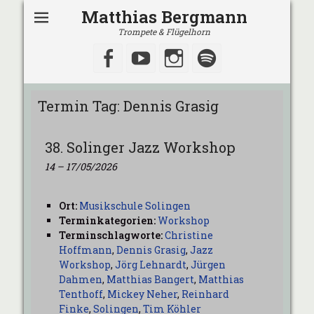
Matthias Bergmann
Trompete & Flügelhorn
Facebook
YouTube
Instagram
Spotify
Termin Tag:
Dennis Grasig
38. Solinger Jazz Workshop
14
–
17/05/2026
Ort:
Musikschule Solingen
Terminkategorien:
Workshop
Terminschlagworte:
Christine
Hoffmann
,
Dennis Grasig
,
Jazz
Workshop
,
Jörg Lehnardt
,
Jürgen
Dahmen
,
Matthias Bangert
,
Matthias
Tenthoff
,
Mickey Neher
,
Reinhard
Finke
,
Solingen
,
Tim Köhler