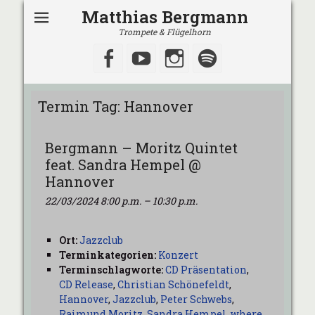
Matthias Bergmann
Trompete & Flügelhorn
Facebook
YouTube
Instagram
Spotify
Termin Tag:
Hannover
Bergmann – Moritz Quintet
feat. Sandra Hempel @
Hannover
22/03/2024 8:00 p.m.
–
10:30 p.m.
Ort:
Jazzclub
Terminkategorien:
Konzert
Terminschlagworte:
CD Präsentation
,
CD Release
,
Christian Schönefeldt
,
Hannover
,
Jazzclub
,
Peter Schwebs
,
Raimund Moritz
,
Sandra Hempel
,
where